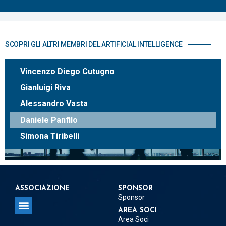
SCOPRI GLI ALTRI MEMBRI DEL ARTIFICIAL INTELLIGENCE
Vincenzo Diego Cutugno
Gianluigi Riva
Alessandro Vasta
Daniele Panfilo
Simona Tiribelli
ASSOCIAZIONE
SPONSOR
Sponsor
AREA SOCI
Area Soci
Regolamento per la concessione del Patrocinio
Regolamento per Delegati e Referenti Territoriali