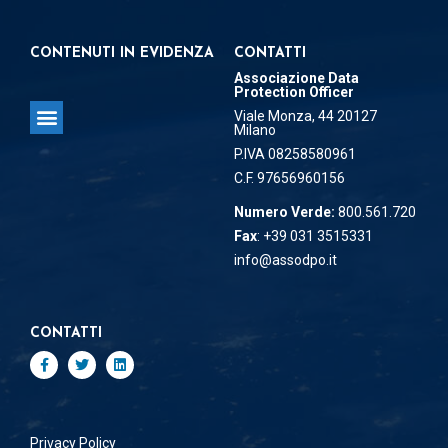
CONTENUTI IN EVIDENZA
CONTATTI
Associazione Data
Protection Officer
Viale Monza, 44 20127
Milano
Associazione Data Protection Officer
P.IVA 08258580961
C.F. 97656960156
Numero Verde:
800.561.720
Fax
: +39 031 3515331
info@assodpo.it
CONTATTI
Privacy Policy