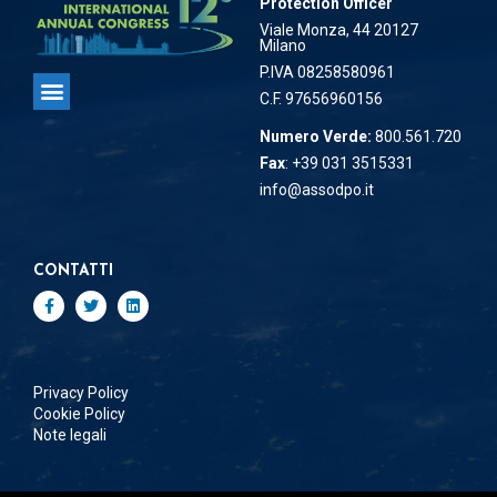
Protection Officer
Viale Monza, 44 20127
Milano
P.IVA 08258580961
C.F. 97656960156
Associazione Data Protection Officer
Numero Verde:
800.561.720
Fax
: +39 031 3515331
info@assodpo.it
CONTATTI
Privacy Policy
Cookie Policy
Note legali