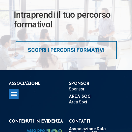
Intraprendi il tuo percorso
formativo!
SCOPRI I PERCORSI FORMATIVI
ASSOCIAZIONE
SPONSOR
Sponsor
AREA SOCI
Area Soci
Regolamento per la concessione del Patrocinio
Regolamento per Delegati e Referenti Territoriali
CONTENUTI IN EVIDENZA
CONTATTI
Associazione Data