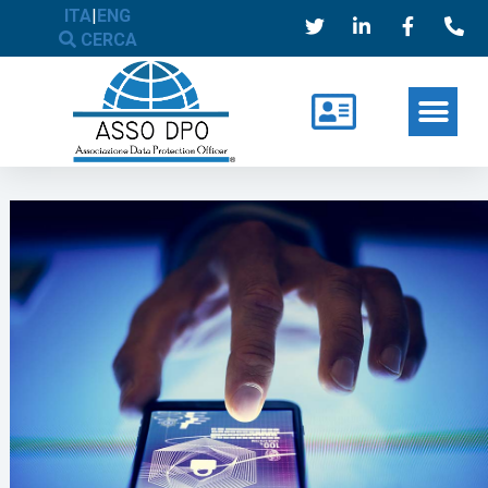
ITA
|
ENG
CERCA