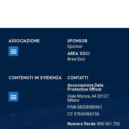
ASSOCIAZIONE
SPONSOR
Sponsor
AREA SOCI
Area Soci
Regolamento per la concessione del Patrocinio
Regolamento per Delegati e Referenti Territoriali
CONTENUTI IN EVIDENZA
CONTATTI
Associazione Data
Protection Officer
Viale Monza, 44 20127
Milano
Associazione Data Protection Officer
P.IVA 08258580961
C.F. 97656960156
Numero Verde:
800.561.720