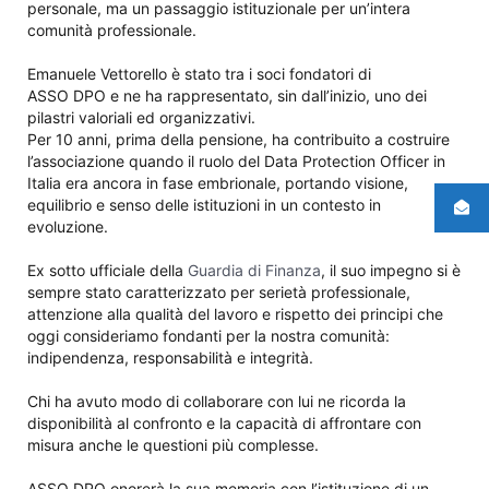
personale, ma un passaggio istituzionale per un’intera
comunità professionale.
Emanuele Vettorello
è stato tra i soci fondatori di
hashtag
ASSO DPO 
e ne ha rappresentato, sin dall’inizio, uno dei
pilastri valoriali ed organizzativi.
Per 10 anni, prima della pensione, ha contribuito a costruire
l’associazione quando il ruolo del Data Protection Officer in
Italia era ancora in fase embrionale, portando visione,
equilibrio e senso delle istituzioni in un contesto in
evoluzione.
Ex sotto ufficiale della
Guardia di Finanza
, il suo impegno si è
sempre stato caratterizzato per serietà professionale,
attenzione alla qualità del lavoro e rispetto dei principi che
oggi consideriamo fondanti per la nostra comunità:
indipendenza, responsabilità e integrità.
Chi ha avuto modo di collaborare con lui ne ricorda la
disponibilità al confronto e la capacità di affrontare con
misura anche le questioni più complesse.
ASSO DPO onorerà la sua memoria con l’istituzione di un