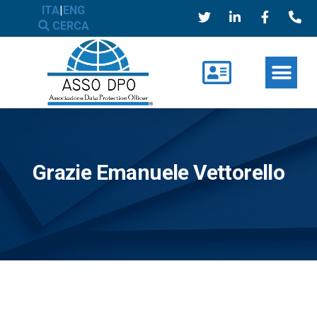
ITA
|
ENG
CERCA
Grazie Emanuele Vettorello