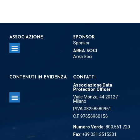
ASSOCIAZIONE
SPONSOR
Sponsor
AREA SOCI
Area Soci
Regolamento per la concessione del Patrocinio
Regolamento per Delegati e Referenti Territoriali
CONTENUTI IN EVIDENZA
CONTATTI
Associazione Data
Protection Officer
Viale Monza, 44 20127
Milano
Associazione Data Protection Officer
P.IVA 08258580961
C.F. 97656960156
Numero Verde:
800.561.720
Fax
: +39 031 3515331