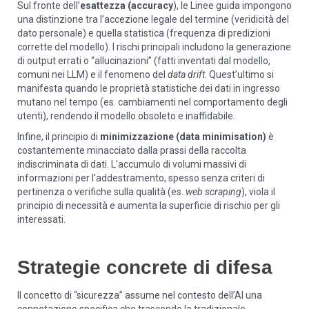
Sul fronte dell’
esattezza (accuracy
), le Linee guida impongono
una distinzione tra l’accezione legale del termine (veridicità del
dato personale) e quella statistica (frequenza di predizioni
corrette del modello). I rischi principali includono la generazione
di output errati o “allucinazioni” (fatti inventati dal modello,
comuni nei LLM) e il fenomeno del
data drift
. Quest’ultimo si
manifesta quando le proprietà statistiche dei dati in ingresso
mutano nel tempo (es. cambiamenti nel comportamento degli
utenti), rendendo il modello obsoleto e inaffidabile.
Infine, il principio di
minimizzazione (data minimisation)
è
costantemente minacciato dalla prassi della raccolta
indiscriminata di dati. L’accumulo di volumi massivi di
informazioni per l’addestramento, spesso senza criteri di
pertinenza o verifiche sulla qualità (es.
web scraping
), viola il
principio di necessità e aumenta la superficie di rischio per gli
interessati.
Strategie concrete di difesa
Il concetto di “sicurezza” assume nel contesto dell’AI una
connotazione specifica che trascende la tradizionale