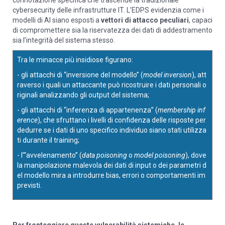
cybersecurity delle infrastrutture IT. L’EDPS evidenzia come i
modelli di AI siano esposti a
vettori di attacco peculiari
, capaci
di compromettere sia la riservatezza dei dati di addestramento
sia l’integrità del sistema stesso.
Tra le minacce più insidiose figurano:
- gli attacchi di “inversione del modello” (
model inversion
), att
raverso i quali un attaccante può ricostruire i dati personali o
riginali analizzando gli output del sistema;
- gli attacchi di “inferenza di appartenenza” (
membership inf
erence
), che sfruttano i livelli di confidenza delle risposte per
dedurre se i dati di uno specifico individuo siano stati utilizza
ti durante il training;
- l’“avvelenamento” (
data poisoning
o
model poisoning
), dove
la manipolazione malevola dei dati di input o dei parametri d
el modello mira a introdurre bias, errori o comportamenti im
previsti.
Per fronteggiare queste vulnerabilità sistemiche, le