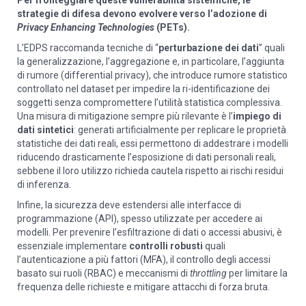
strategie di difesa devono evolvere verso l’adozione di
Privacy Enhancing Technologies
(PETs).
L’EDPS raccomanda tecniche di “
perturbazione dei dati
” quali
la generalizzazione, l’aggregazione e, in particolare, l’aggiunta
di rumore (differential privacy), che introduce rumore statistico
controllato nel dataset per impedire la ri-identificazione dei
soggetti senza compromettere l’utilità statistica complessiva.
Una misura di mitigazione sempre più rilevante è l’
impiego di
dati sintetici
: generati artificialmente per replicare le proprietà
statistiche dei dati reali, essi permettono di addestrare i modelli
riducendo drasticamente l’esposizione di dati personali reali,
sebbene il loro utilizzo richieda cautela rispetto ai rischi residui
di inferenza.
Infine, la sicurezza deve estendersi alle interfacce di
programmazione (API), spesso utilizzate per accedere ai
modelli. Per prevenire l’esfiltrazione di dati o accessi abusivi, è
essenziale implementare
controlli robusti
quali
l’autenticazione a più fattori (MFA), il controllo degli accessi
basato sui ruoli (RBAC) e meccanismi di
throttling
per limitare la
frequenza delle richieste e mitigare attacchi di forza bruta.