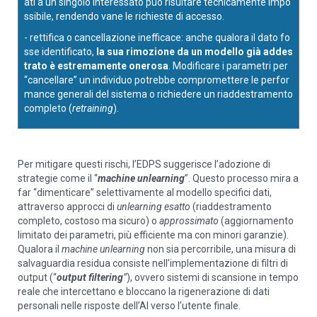
ati a un singolo interessato può risultare tecnicamente impo
ssibile, rendendo vane le richieste di accesso.
- rettifica o cancellazione inefficace: anche qualora il dato fo
sse identificato,
la sua rimozione da un modello già addes
trato è estremamente onerosa
. Modificare i parametri per
“cancellare” un individuo potrebbe compromettere le perfor
mance generali del sistema o richiedere un riaddestramento
completo (
retraining
).
Per mitigare questi rischi, l’EDPS suggerisce l’adozione di
strategie come il “
machine unlearning
”. Questo processo mira a
far “dimenticare” selettivamente al modello specifici dati,
attraverso approcci di
unlearning esatto
(riaddestramento
completo, costoso ma sicuro) o
approssimato
(aggiornamento
limitato dei parametri, più efficiente ma con minori garanzie).
Qualora il
machine unlearning
non sia percorribile, una misura di
salvaguardia residua consiste nell’implementazione di filtri di
output (“
output filtering
”
), ovvero sistemi di scansione in tempo
reale che intercettano e bloccano la rigenerazione di dati
personali nelle risposte dell’AI verso l’utente finale.