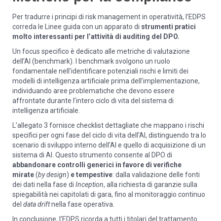
Per tradurre i principi di risk management in operatività, l’EDPS
correda le Linee guida con un apparato di
strumenti pratici
molto interessanti per l’attività di auditing del DPO.
Un focus specifico è dedicato alle metriche di valutazione
dell’AI (benchmark). I benchmark svolgono un ruolo
fondamentale nell’identificare potenziali rischi e limiti dei
modelli di intelligenza artificiale prima dell’implementazione,
individuando aree problematiche che devono essere
affrontate durante l’intero ciclo di vita del sistema di
intelligenza artificiale.
L’allegato 3 fornisce checklist dettagliate che mappano i rischi
specifici per ogni fase del ciclo di vita dell’AI, distinguendo tra lo
scenario di sviluppo interno dell’AI e quello di acquisizione di un
sistema di AI. Questo strumento consente al DPO di
abbandonare controlli generici in favore di verifiche
mirate
(
by design
)
e tempestive
: dalla validazione delle fonti
dei dati nella fase di
Inception
, alla richiesta di garanzie sulla
spiegabilità nei capitolati di gara, fino al monitoraggio continuo
del
data drift
nella fase operativa.
In conclusione, l’EDPS ricorda a tutti i titolari del trattamento