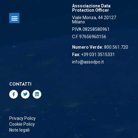
Associazione Data
Protection Officer
Viale Monza, 44 20127
Milano
Associazione Data Protection Officer
P.IVA 08258580961
C.F. 97656960156
Numero Verde:
800.561.720
Fax
: +39 031 3515331
info@assodpo.it
CONTATTI
Privacy Policy
Cookie Policy
Note legali