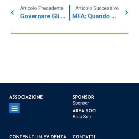
Articolo Precedente
Articolo Successivo
Governare Gli Incidenti Senza Inquinare Le Prove: I 5 Pilastri Della Digital Forensics
MFA: Quando Pretendere L’autenticazione A Più Fattori? Una Guida Per I DPO
ASSOCIAZIONE
SPONSOR
Sponsor
AREA SOCI
Area Soci
Regolamento per la concessione del Patrocinio
Regolamento per Delegati e Referenti Territoriali
CONTENUTI IN EVIDENZA
CONTATTI