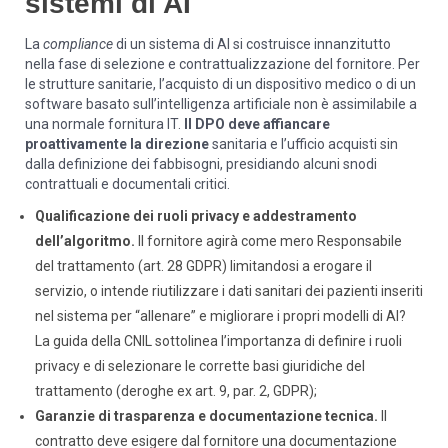
sistemi di AI
La
compliance
di un sistema di AI si costruisce innanzitutto
nella fase di selezione e contrattualizzazione del fornitore. Per
le strutture sanitarie, l’acquisto di un dispositivo medico o di un
software basato sull’intelligenza artificiale non è assimilabile a
una normale fornitura IT.
Il DPO deve affiancare
proattivamente la direzione
sanitaria e l’ufficio acquisti sin
dalla definizione dei fabbisogni, presidiando alcuni snodi
contrattuali e documentali critici.
Qualificazione dei ruoli privacy e addestramento
dell’algoritmo.
Il fornitore agirà come mero Responsabile
del trattamento (art. 28 GDPR) limitandosi a erogare il
servizio, o intende riutilizzare i dati sanitari dei pazienti inseriti
nel sistema per “allenare” e migliorare i propri modelli di AI?
La guida della CNIL sottolinea l’importanza di definire i ruoli
privacy e di selezionare le corrette basi giuridiche del
trattamento (deroghe ex art. 9, par. 2, GDPR);
Garanzie di trasparenza e documentazione tecnica.
Il
contratto deve esigere dal fornitore una documentazione