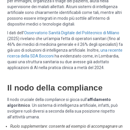
per immagini, organizza il triage dei pazienti, aiuta nella
supervisione dei malati allettati. Alcuni sistemi di intelligenza
artificiale sono chiaramente identificabili come tali, mentre altri
possono essere integrati in modo più sottile all’interno di
dispositivi medici o tecnologie digitali.
I dati dell’
Osservatorio Sanità Digitale del Politecnico di Milano
(2025) rivelano che un’ampia fetta di operatori sanitari (fino al
46% dei medici di medicina generale e il 26% degli specialisti) fa
già uso di soluzioni di intelligenza artificiale. Inoltre,
una recente
ricerca della SDA Bocconi
ha evidenziato come, in Lombardia,
quasi una struttura sanitaria su due avesse già adottato
applicazioni di AI nella pratica clinica a metà del 2024.
Il nodo della compliance
Il nodo cruciale della
compliance
si gioca sull’
affidamento
algoritmico
. Un sistema di intelligenza artificiale, infatti, può
svolgere ruoli diversi a seconda della sua posizione rispetto
all’attività umana.
Ruolo supplementare: consente ad esempio di accompagnare un