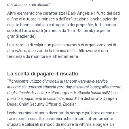
dell’attacco a reti affiliate
”.
Altro elemento che caratterizza i Dark Angels è il furto dei dati,
al fine di attuare la minaccia dell’esfiltrazione: poche aziende
colpite hanno subito la crittografia dei propri file, tutte hanno
subito il furto di dati (in media da 10 a 100 terabyte per le
grandi aziende).
La strategia di colpire un piccolo numero di organizzazioni di
alto valore, utilizzando la tecnica dell’esfiltrazione è una
tendenza da monitorare attentamente.
La scelta di pagare il riscatto
“
Il crescente utilizzo di modelli di ransomware-as-a-service,
insieme ai numerosi attacchi zero-day ai sistemi legacy, all'aumento
degli attacchi di vishing e all'emergere di attacchi basati sull'AI, ha
portato a pagamenti di riscatti da record
” ha dichiarato Deepen
Desai, Chief Security Officer di Zscaler.
I cybercriminali stanno diventando sempre più bravi anche nel
fare i conti: i riscatti economici richiesti sono attentamente
studiati e calibrati in modo da indurre la vittima a pagare. La