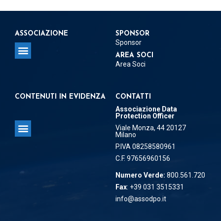
ASSOCIAZIONE
SPONSOR
Sponsor
AREA SOCI
Area Soci
Regolamento per la concessione del Patrocinio
Regolamento per Delegati e Referenti Territoriali
CONTENUTI IN EVIDENZA
CONTATTI
Associazione Data
Protection Officer
Viale Monza, 44 20127
Milano
Associazione Data Protection Officer
P.IVA 08258580961
C.F. 97656960156
Numero Verde:
800.561.720
Fax
: +39 031 3515331
info@assodpo.it