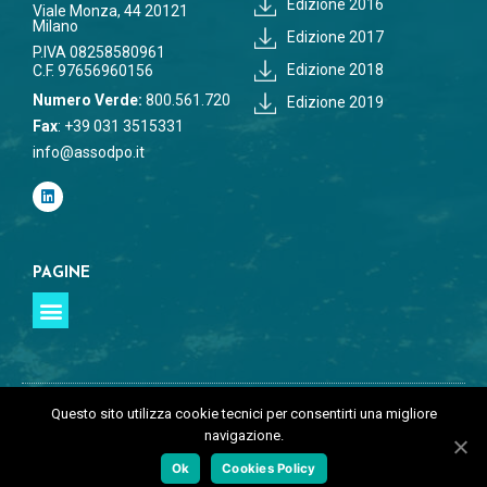
Edizione 2016
Viale Monza, 44 20121
Milano
Edizione 2017
P.IVA 08258580961
Edizione 2018
C.F. 97656960156
Numero Verde:
800.561.720
Edizione 2019
Fax
: +39 031 3515331
info@assodpo.it
PAGINE
Questo sito utilizza cookie tecnici per consentirti una migliore
©Copyright 2026 | All Rights Reserved | ASSODPO
navigazione.
Ok
Cookies Policy