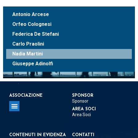
Antonio Arcese
Orfeo Colognesi
Federica De Stefani
Carlo Praolini
Nadia Martini
Giuseppe Adinolfi
ASSOCIAZIONE
SPONSOR
Sponsor
AREA SOCI
Area Soci
Regolamento per la concessione del Patrocinio
Regolamento per Delegati e Referenti Territoriali
CONTENUTI IN EVIDENZA
CONTATTI