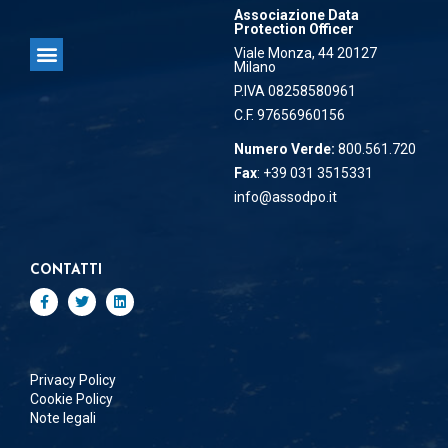
Associazione Data
Protection Officer
Viale Monza, 44 20127
Milano
Associazione Data Protection Officer
P.IVA 08258580961
C.F. 97656960156
Numero Verde:
800.561.720
Fax
: +39 031 3515331
info@assodpo.it
CONTATTI
Privacy Policy
Cookie Policy
Note legali