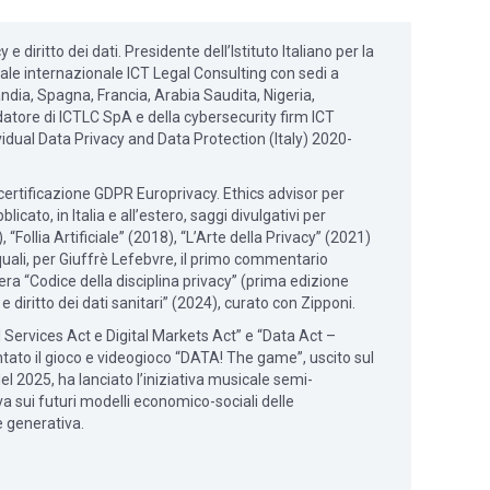
diritto dei dati. Presidente dell’Istituto Italiano per la
gale internazionale ICT Legal Consulting con sedi a
ndia, Spagna, Francia, Arabia Saudita, Nigeria,
datore di ICTLC SpA e della cybersecurity firm ICT
idual Data Privacy and Data Protection (Italy) 2020-
 certificazione GDPR Europrivacy. Ethics advisor per
icato, in Italia e all’estero, saggi divulgativi per
“Follia Artificiale” (2018), “L’Arte della Privacy” (2021)
i quali, per Giuffrè Lefebvre, il primo commentario
era “Codice della disciplina privacy” (prima edizione
 diritto dei dati sanitari” (2024), curato con Zipponi.
l Services Act e Digital Markets Act” e “Data Act –
tato il gioco e videogioco “DATA! The game”, uscito sul
l 2025, ha lanciato l’iniziativa musicale semi-
tiva sui futuri modelli economico-sociali delle
le generativa.