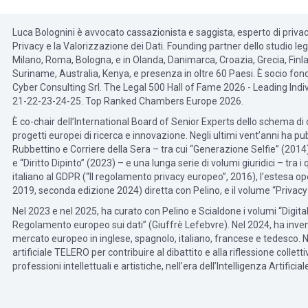
Luca Bolognini è avvocato cassazionista e saggista, esperto di privacy e 
Privacy e la Valorizzazione dei Dati. Founding partner dello studio le
Milano, Roma, Bologna, e in Olanda, Danimarca, Croazia, Grecia, Finla
Suriname, Australia, Kenya, e presenza in oltre 60 Paesi. È socio fon
Cyber Consulting Srl. The Legal 500 Hall of Fame 2026 - Leading Indiv
21-22-23-24-25. Top Ranked Chambers Europe 2026.
È co-chair dell’International Board of Senior Experts dello schema di
progetti europei di ricerca e innovazione. Negli ultimi vent’anni ha pubbl
Rubbettino e Corriere della Sera – tra cui “Generazione Selfie” (2014), 
e “Diritto Dipinto” (2023) – e una lunga serie di volumi giuridici – tra 
italiano al GDPR (“Il regolamento privacy europeo”, 2016), l’estesa op
2019, seconda edizione 2024) diretta con Pelino, e il volume “Privacy e
Nel 2023 e nel 2025, ha curato con Pelino e Scialdone i volumi “Digita
Regolamento europeo sui dati” (Giuffrè Lefebvre). Nel 2024, ha inven
mercato europeo in inglese, spagnolo, italiano, francese e tedesco. Ne
artificiale TELERO per contribuire al dibattito e alla riflessione collet
professioni intellettuali e artistiche, nell’era dell’Intelligenza Artificia