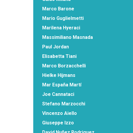
Marco Barone
Mario Guglielmetti
Marilena Hyeraci
Massimiliano Masnada
Paul Jordan
Elisabetta Tiani
Marco Borzacchelli
Hielke Hijmans
Mar España Martí
Joe Cannataci
Stefano Marzocchi
Vincenzo Aiello
Giuseppe Izzo
David Nuñez Rodriguez