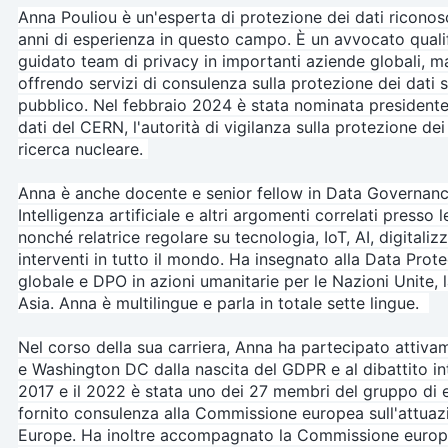
Anna Pouliou è un'esperta di protezione dei dati riconosci
anni di esperienza in questo campo. 
È un avvocato qualif
guidato team di privacy in importanti aziende globali, m
offrendo servizi di consulenza sulla protezione dei dati si
pubblico. 
Nel febbraio 2024 è stata nominata presidente
dati del CERN, l'autorità di vigilanza sulla protezione de
ricerca nucleare. 
Anna è anche docente e senior fellow in Data Governance, 
Intelligenza artificiale e altri argomenti correlati presso 
nonché relatrice regolare su tecnologia, IoT, AI, digitaliz
interventi in tutto il mondo. 
Ha insegnato alla Data Prot
globale e DPO in azioni umanitarie per le Nazioni Unite, l
Asia. 
Anna è multilingue e parla in totale sette lingue.  
Nel corso della sua carriera, Anna ha partecipato attivam
e Washington DC dalla nascita del GDPR e al dibattito int
2017 e il 2022 è stata uno dei 27 membri del gruppo di 
fornito consulenza alla Commissione europea sull'attuaz
Europe. 
Ha inoltre accompagnato la Commissione europea d