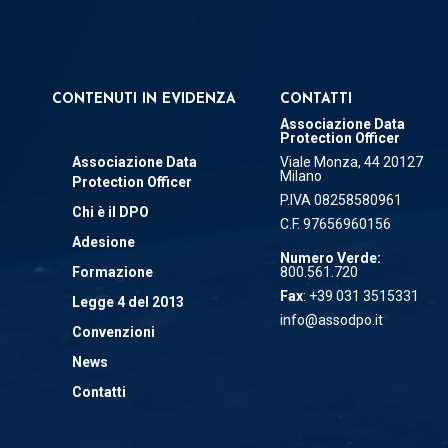
CONTENUTI IN EVIDENZA
CONTATTI
Associazione Data
Protection Officer
Associazione Data
Viale Monza, 44 20127
Milano
Protection Officer
P.IVA 08258580961
Chi è il DPO
C.F. 97656960156
Adesione
Numero Verde:
Formazione
800.561.720
Fax
: +39 031 3515331
Legge 4 del 2013
info@assodpo.it
Convenzioni
News
Contatti