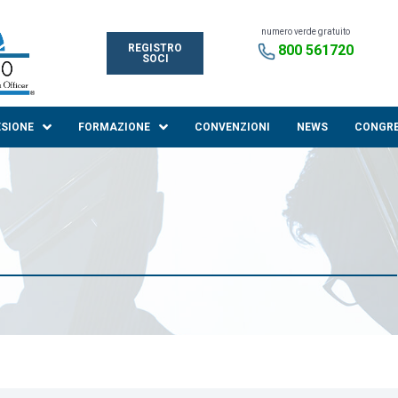
numero verde gratuito
REGISTRO
800 561720
SOCI
ESIONE
FORMAZIONE
CONVENZIONI
NEWS
CONGR